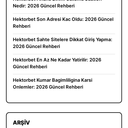
Nedir: 2026 Güncel Rehberi
Hektorbet Son Adresi Kac Oldu: 2026 Güncel
Rehberi
Hektorbet Sahte Sitelere Dikkat Giriş Yapma:
2026 Güncel Rehberi
Hektorbet En Az Ne Kadar Yatirilir: 2026
Güncel Rehberi
Hektorbet Kumar Bagimliligina Karsi
Onlemler: 2026 Güncel Rehberi
ARŞIV