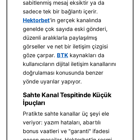
sabitlenmiş mesaj eksiktir ya da
sadece tek bir bağlantı içerir.
Hektorbet
'in gerçek kanalında
genelde çok sayıda eski gönderi,
düzenli aralıklarla paylaşılmış
görseller ve net bir iletişim çizgisi
göze çarpar.
BTK
kaynakları da
kullanıcıların dijital iletişim kanallarını
doğrulaması konusunda benzer
yönde uyarılar yapıyor.
Sahte Kanal Tespitinde Küçük
İpuçları
Pratikte sahte kanallar üç şeyi ele
veriyor: yazım hataları, abartılı
bonus vaatleri ve "garanti" ifadesi
geçen mesajlar. Hektorbet'in resmi