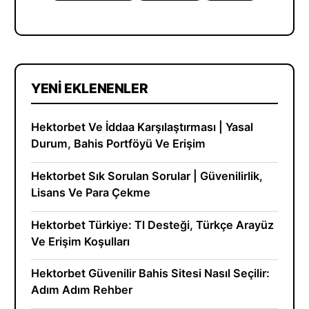
YENI EKLENENLER
Hektorbet Ve İddaa Karşılaştırması | Yasal
Durum, Bahis Portföyü Ve Erişim
Hektorbet Sık Sorulan Sorular | Güvenilirlik,
Lisans Ve Para Çekme
Hektorbet Türkiye: Tl Desteği, Türkçe Arayüz
Ve Erişim Koşulları
Hektorbet Güvenilir Bahis Sitesi Nasıl Seçilir:
Adım Adım Rehber