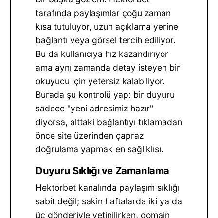
tarafında paylaşımlar çoğu zaman
kısa tutuluyor, uzun açıklama yerine
bağlantı veya görsel tercih ediliyor.
Bu da kullanıcıya hız kazandırıyor
ama aynı zamanda detay isteyen bir
okuyucu için yetersiz kalabiliyor.
Burada şu kontrolü yap: bir duyuru
sadece "yeni adresimiz hazır"
diyorsa, alttaki bağlantıyı tıklamadan
önce site üzerinden çapraz
doğrulama yapmak en sağlıklısı.
Duyuru Sıklığı ve Zamanlama
Hektorbet kanalında paylaşım sıklığı
sabit değil; sakin haftalarda iki ya da
üç gönderiyle yetinilirken, domain