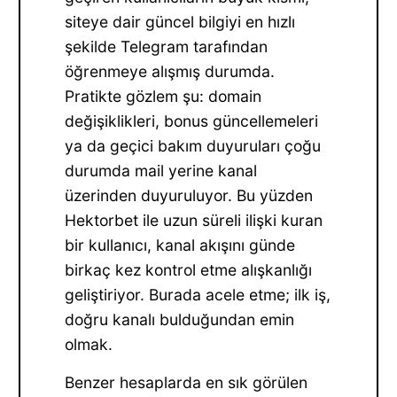
siteye dair güncel bilgiyi en hızlı
şekilde Telegram tarafından
öğrenmeye alışmış durumda.
Pratikte gözlem şu: domain
değişiklikleri, bonus güncellemeleri
ya da geçici bakım duyuruları çoğu
durumda mail yerine kanal
üzerinden duyuruluyor. Bu yüzden
Hektorbet ile uzun süreli ilişki kuran
bir kullanıcı, kanal akışını günde
birkaç kez kontrol etme alışkanlığı
geliştiriyor. Burada acele etme; ilk iş,
doğru kanalı bulduğundan emin
olmak.
Benzer hesaplarda en sık görülen