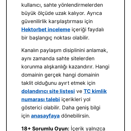
kullanıcı, sahte yönlendirmelerden
büyük ölçüde uzak kalıyor. Ayrıca
güvenilirlik karşılaştırması için
Hektorbet inceleme
içeriği faydalı
bir başlangıç noktası olabilir.
Kanalın paylaşım disiplinini anlamak,
aynı zamanda sahte sitelerden
korunma alışkanlığı kazandırır. Hangi
domainin gerçek hangi domainin
taklit olduğunu ayırt etmek için
dolandırıcı site listesi
ve
TC kimlik
numarası talebi
içerikleri yol
gösterici olabilir. Daha geniş bilgi
için
anasayfaya
dönebilirsin.
18+ Sorumlu Oyun:
İçerik yalnızca