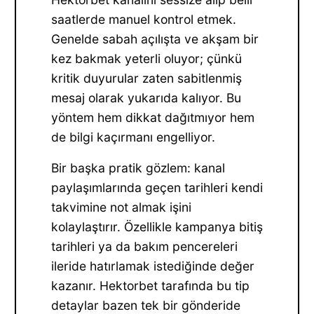
saatlerde manuel kontrol etmek.
Genelde sabah açılışta ve akşam bir
kez bakmak yeterli oluyor; çünkü
kritik duyurular zaten sabitlenmiş
mesaj olarak yukarıda kalıyor. Bu
yöntem hem dikkat dağıtmıyor hem
de bilgi kaçırmanı engelliyor.
Bir başka pratik gözlem: kanal
paylaşımlarında geçen tarihleri kendi
takvimine not almak işini
kolaylaştırır. Özellikle kampanya bitiş
tarihleri ya da bakım pencereleri
ileride hatırlamak istediğinde değer
kazanır. Hektorbet tarafında bu tip
detaylar bazen tek bir gönderide